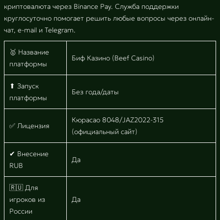
криптовалюта через Binance Pay. Служба поддержки
круглосуточно помогает решить любые вопросы через онлайн-
чат, e-mail и Telegram.
🥇 Название
Биф Казино (Beef Casino)
платформы
⬆ Запуск
Без года/даты
платформы
Кюрасао 8048/JAZ2022-315
✅ Лицензия
(официальный сайт)
✔ Внесение
Да
RUB
🇷🇺 Для
игроков из
Да
России