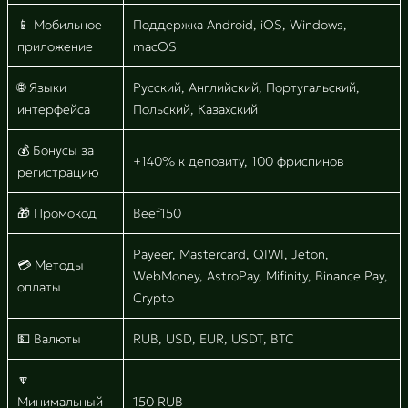
📱 Мобильное
Поддержка Android, iOS, Windows,
приложение
macOS
🌐 Языки
Русский, Английский, Португальский,
интерфейса
Польский, Казахский
💰 Бонусы за
+140% к депозиту, 100 фриспинов
регистрацию
🎁 Промокод
Beef150
Payeer, Mastercard, QIWI, Jeton,
💳 Методы
WebMoney, AstroPay, Mifinity, Binance Pay,
оплаты
Crypto
💵 Валюты
RUB, USD, EUR, USDT, BTC
🔽
Минимальный
150 RUB