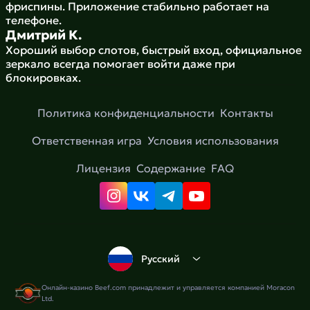
фриспины. Приложение стабильно работает на
телефоне.
Дмитрий К.
Хороший выбор слотов, быстрый вход, официальное
зеркало всегда помогает войти даже при
блокировках.
Политика конфиденциальности
Контакты
Ответственная игра
Условия использования
Лицензия
Содержание
FAQ
Русский
Онлайн-казино Beef.com принадлежит и управляется компанией Moracon
Ltd.